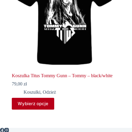
Koszulka Titus Tommy Gunn – Tommy – black/white
79,00
zł
Koszulki
,
Odzież
Ten
Wybierz opcje
produkt
ma
wiele
wariantów.
Opcje
można