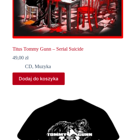
Titus Tommy Gunn – Serial Suicide
49,00
zł
CD
,
Muzyka
Dodaj do koszyka