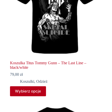
Koszulka Titus Tommy Gunn – The Last Line –
black/white
79,00
zł
Koszulki
,
Odzież
Ten
Wybierz opcje
produkt
ma
wiele
wariantów.
Opcje