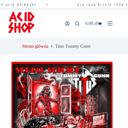
✦
ACID DRINKERS
OLD IRON BICEPS TOUR 2026
Przejdź
do
treści
0,00
zł
Koszyk
Strona główna
Titus Tommy Gunn