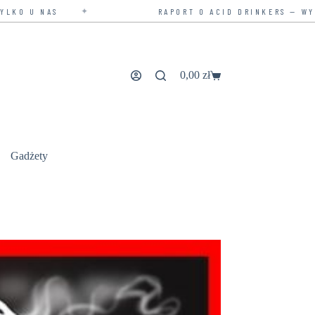
✦
RAPORT O ACID DRINKERS — WYDANIE ROZSZE
0,00
zł
Koszyk
Gadżety