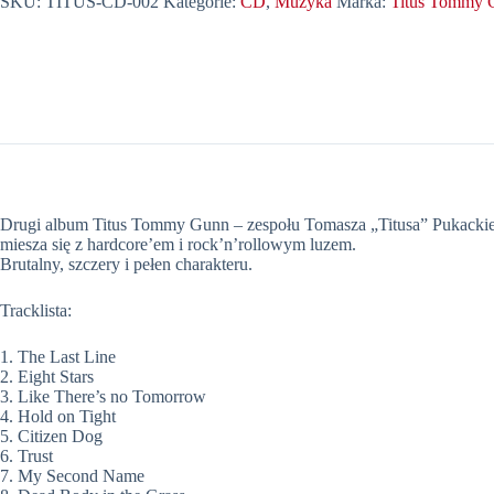
SKU:
TITUS-CD-002
Kategorie:
CD
,
Muzyka
Marka:
Titus Tommy 
-
Serial
Suicide
Drugi album Titus Tommy Gunn – zespołu Tomasza „Titusa” Pukackiego 
miesza się z hardcore’em i rock’n’rollowym luzem.
Brutalny, szczery i pełen charakteru.
Tracklista:
1. The Last Line
2. Eight Stars
3. Like There’s no Tomorrow
4. Hold on Tight
5. Citizen Dog
6. Trust
7. My Second Name