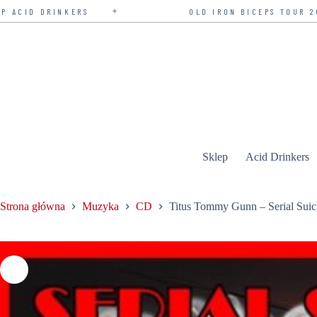
✦
ERS
OLD IRON BICEPS TOUR 2026 — BILETY 
Przejdź
do
treści
Sklep
Acid Drinkers
Strona główna
Muzyka
CD
Titus Tommy Gunn – Serial Suic