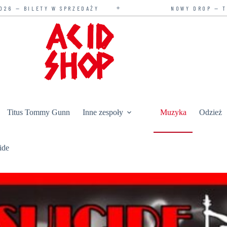
✦
W SPRZEDAŻY
NOWY DROP — TYLKO U NAS
Titus Tommy Gunn
Inne zespoły
Muzyka
Odzież
ide