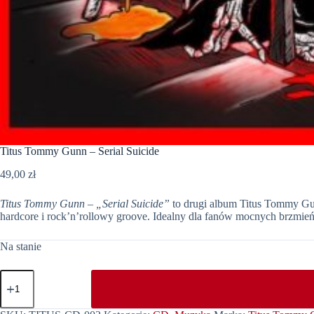
Titus Tommy Gunn – Serial Suicide
49,00
zł
Titus Tommy Gunn – „Serial Suicide”
to drugi album Titus Tommy Gu
hardcore i rock’n’rollowy groove. Idealny dla fanów mocnych brzmień
Na stanie
ilość
Titus
Tommy
Gunn