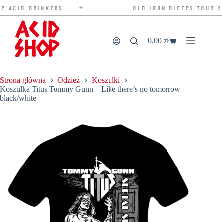
✦
P ACID DRINKERS
OLD IRON BICEPS TOUR 20
Przejdź
do
treści
0,00
zł
Koszyk
Strona główna
Odzież
Koszulki
Koszulka Titus Tommy Gunn – Like there’s no tomorrow –
black/white