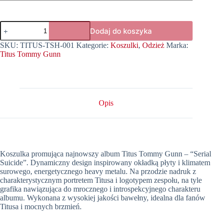
ilość
Dodaj do koszyka
Koszulka
Titus
SKU:
TITUS-TSH-001
Kategorie:
Koszulki
,
Odzież
Marka:
Tommy
Titus Tommy Gunn
Gunn
-
Like
there's
no
tomorrow
Opis
-
black/white
Koszulka promująca najnowszy album Titus Tommy Gunn – “Serial
Suicide”. Dynamiczny design inspirowany okładką płyty i klimatem
surowego, energetycznego heavy metalu. Na przodzie nadruk z
charakterystycznym portretem Titusa i logotypem zespołu, na tyle
grafika nawiązująca do mrocznego i introspekcyjnego charakteru
albumu. Wykonana z wysokiej jakości bawełny, idealna dla fanów
Titusa i mocnych brzmień.