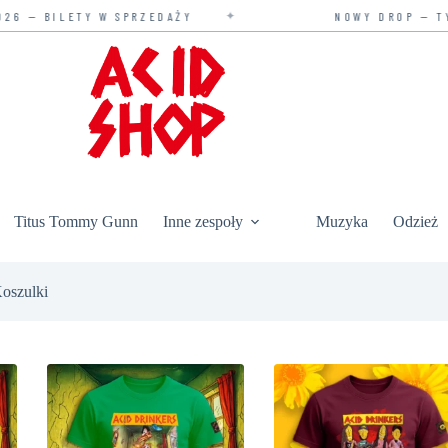
✦
LETY W SPRZEDAŻY
NOWY DROP — TYLKO U N
Titus Tommy Gunn
Inne zespoły
Muzyka
Odzież
oszulki