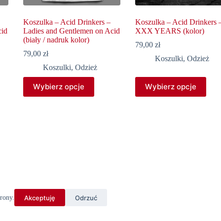
Koszulka – Acid Drinkers –
Koszulka – Acid Drinkers 
cid
Ladies and Gentlemen on Acid
XXX YEARS (kolor)
(biały / nadruk kolor)
79,00
zł
79,00
zł
Koszulki
,
Odzież
Koszulki
,
Odzież
Ten
Ten
Wybierz opcje
Wybierz opcje
produkt
produkt
ma
ma
wiele
wiele
wariantów.
wariantów.
Opcje
Opcje
można
można
wybrać
wybrać
na
na
stronie
stronie
produktu
produktu
Akceptuję
Odrzuć
rony.