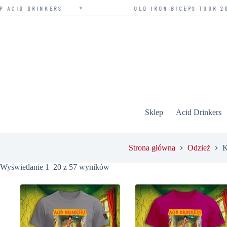
✦
RINKERS
OLD IRON BICEPS TOUR 2026 — BI
Przejdź
do
treści
Sklep
Acid Drinkers
Strona główna
Odzież
K
Wyświetlanie 1–20 z 57 wyników