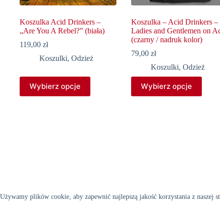
Koszulka Acid Drinkers –
Koszulka – Acid Drinkers –
„Are You A Rebel?” (biała)
Ladies and Gentlemen on A
(czarny / nadruk kolor)
119,00
zł
79,00
zł
Koszulki
,
Odzież
Koszulki
,
Odzież
Ten
Ten
Wybierz opcje
Wybierz opcje
produkt
produkt
ma
ma
wiele
wiele
wariantów.
wariantów.
Opcje
Opcje
można
można
wybrać
wybrać
na
na
stronie
stronie
produktu
produktu
Używamy plików cookie, aby zapewnić najlepszą jakość korzystania z naszej st