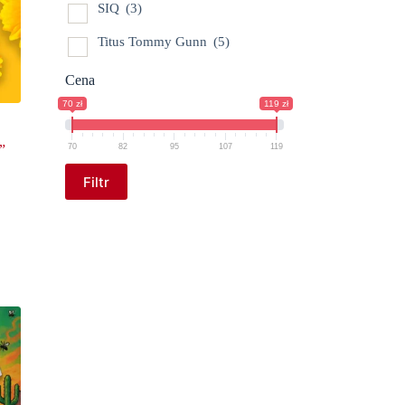
SIQ
(3)
Titus Tommy Gunn
(5)
Cena
70 zł
119 zł
”
70
82
95
107
119
Filtr