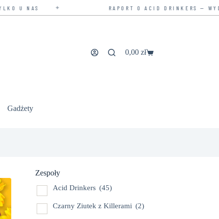
✦
AS
RAPORT O ACID DRINKERS — WYDANIE RO
0,00
zł
Koszyk
Gadżety
Zespoły
Acid Drinkers
(45)
Czarny Ziutek z Killerami
(2)