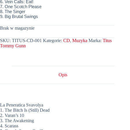
6. Vein Calls: Eat!
7. One Scotch Please
8. The Singer
9. Big Brutal Swings
Brak w magazynie
SKU:
TITUS-CD-001
Kategorie:
CD
,
Muzyka
Marka:
Titus
Tommy Gunn
Opis
La Peneratica Svavolya
1. The Bitch Is (Still) Dead
2. Varan’s 10
3. The Awakening
4. Scarass