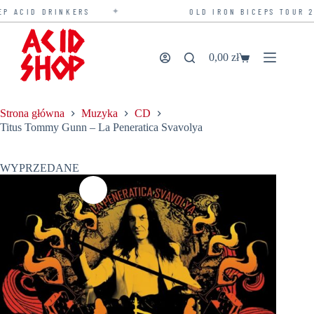
✦
 ACID DRINKERS
OLD IRON BICEPS TOUR 20
Przejdź
do
treści
0,00
zł
Koszyk
Strona główna
Muzyka
CD
Titus Tommy Gunn – La Peneratica Svavolya
WYPRZEDANE