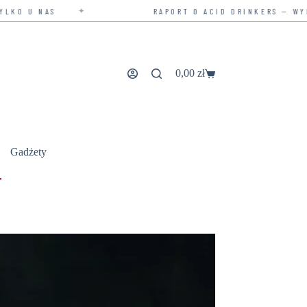
RAPORT O ACID DRINKERS — WYDANIE ROZSZERZO
0,00
zł
Koszyk
Gadżety