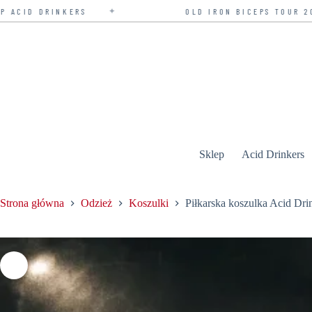
✦
OLD IRON BICEPS TOUR 2026 — BILETY W S
Przejdź
do
treści
Sklep
Acid Drinkers
Strona główna
Odzież
Koszulki
Piłkarska koszulka Acid Dri