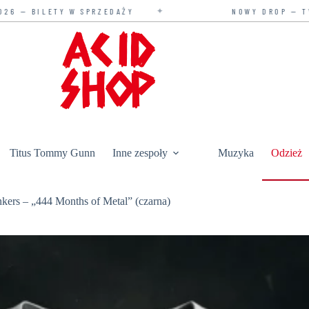
✦
✦
PRZEDAŻY
NOWY DROP — TYLKO U NAS
Titus Tommy Gunn
Inne zespoły
Muzyka
Odzież
nkers – „444 Months of Metal” (czarna)