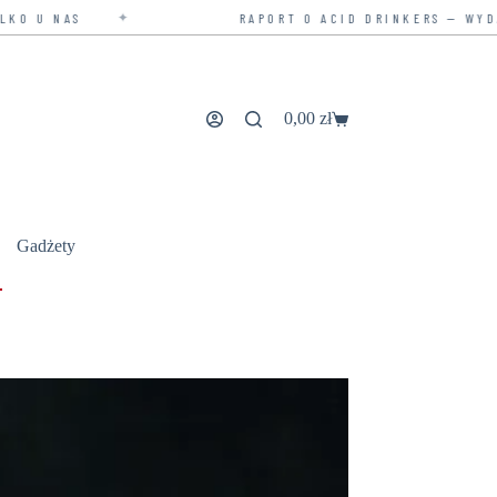
RAPORT O ACID DRINKERS — WYDANIE ROZSZERZONE
0,00
zł
Koszyk
Gadżety