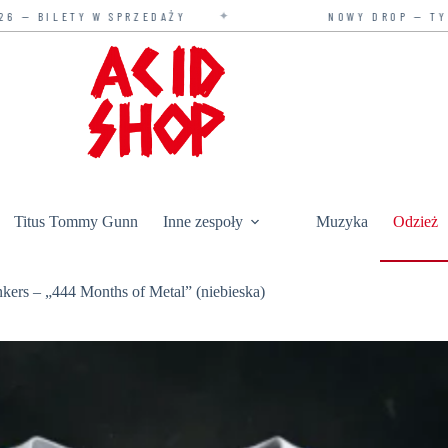
✦
✦
ŻY
NOWY DROP — TYLKO U NAS
Titus Tommy Gunn
Inne zespoły
Muzyka
Odzież
nkers – „444 Months of Metal” (niebieska)