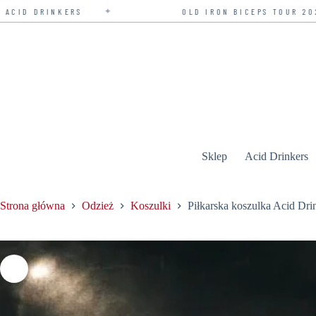
OLD IRON BICEPS TOUR 2026 — BILETY W SPRZEDA
Przejdź
do
treści
Sklep
Acid Drinkers
Strona główna
Odzież
Koszulki
Piłkarska koszulka Acid Dri