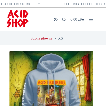
✦
D DRINKERS
OLD IRON BICEPS TOUR 2026 —
Przejdź
do
treści
0,00
zł
Koszyk
Strona główna
XS