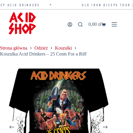
✦
 ACID DRINKERS
OLD IRON BICEPS TOUR 20
Przejdź
do
treści
0,00
zł
Koszyk
Strona główna
Odzież
Koszulki
Koszulka Acid Drinkers – 25 Cents For a Riff