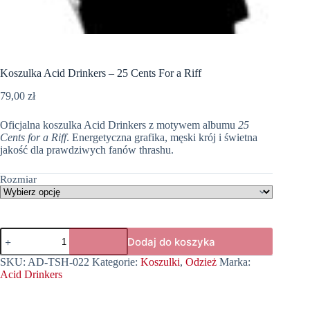
Koszulka Acid Drinkers – 25 Cents For a Riff
79,00
zł
Oficjalna koszulka Acid Drinkers z motywem albumu
25
Cents for a Riff
. Energetyczna grafika, męski krój i świetna
jakość dla prawdziwych fanów thrashu.
Rozmiar
ilość
Dodaj do koszyka
Koszulka
Acid
SKU:
AD-TSH-022
Kategorie:
Koszulki
,
Odzież
Marka:
Drinkers
Acid Drinkers
-
25
Cents