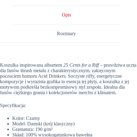
For
a
Riff
Opis
Rozmiary
Koszulka inspirowana albumem
25 Cents for a Riff
– prawdziwa uczta
dla fanów thrash metalu z charakterystycznym, zakręconym
poczuciem humoru Acid Drinkers. Soczyste riffy, energetyczne
kompozycje i wyrazista grafika to esencja tej płyty, a koszulka z jej
motywem podkreśla bezkompromisowy styl zespołu. Idealna dla
fanów ciężkiego grania i kolekcjonerów merchu z klimatem.
Specyfikacja:
Kolor: Czarny
Model: Damski (krój klasyczny)
Gramatura: 190 g/m²
Skład: 100% wysokogatunkowa bawełna