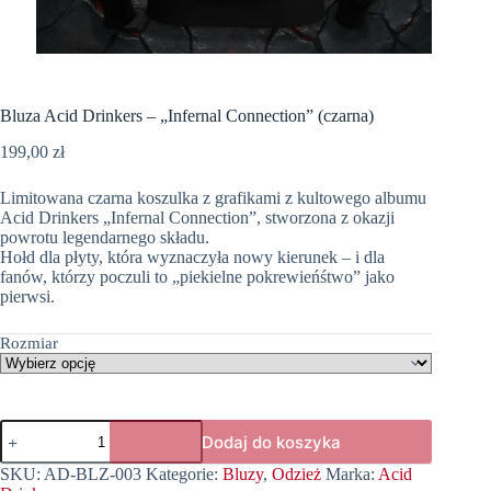
Bluza Acid Drinkers – „Infernal Connection” (czarna)
199,00
zł
Limitowana czarna koszulka z grafikami z kultowego albumu
Acid Drinkers „Infernal Connection”, stworzona z okazji
powrotu legendarnego składu.
Hołd dla płyty, która wyznaczyła nowy kierunek – i dla
fanów, którzy poczuli to „piekielne pokrewieńśtwo” jako
pierwsi.
Rozmiar
ilość
Dodaj do koszyka
Bluza
Acid
SKU:
AD-BLZ-003
Kategorie:
Bluzy
,
Odzież
Marka:
Acid
Drinkers