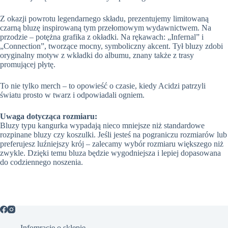
Z okazji powrotu legendarnego składu, prezentujemy limitowaną
czarną bluzę inspirowaną tym przełomowym wydawnictwem. Na
przodzie – potężna grafika z okładki. Na rękawach: „Infernal” i
„Connection”, tworzące mocny, symboliczny akcent. Tył bluzy zdobi
oryginalny motyw z wkładki do albumu, znany także z trasy
promującej płytę.
To nie tylko merch – to opowieść o czasie, kiedy Acidzi patrzyli
światu prosto w twarz i odpowiadali ogniem.
Uwaga dotycząca rozmiaru:
Bluzy typu kangurka wypadają nieco mniejsze niż standardowe
rozpinane bluzy czy koszulki. Jeśli jesteś na pograniczu rozmiarów lub
preferujesz luźniejszy krój – zalecamy wybór rozmiaru większego niż
zwykle. Dzięki temu bluza będzie wygodniejsza i lepiej dopasowana
do codziennego noszenia.
Infomracje o sklepie