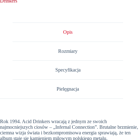
Drinkers
-
"Infernal
Connection"
(czarna)
Opis
Rozmiary
Specyfikacja
Pielęgnacja
Rok 1994. Acid Drinkers wracają z jednym ze swoich
najmocniejszych ciosów – „Infernal Connection”. Brutalne brzmienie,
ciemna wizja świata i bezkompromisowa energia sprawiają, że ten
album staje się kamieniem milowym polskiego metalu.