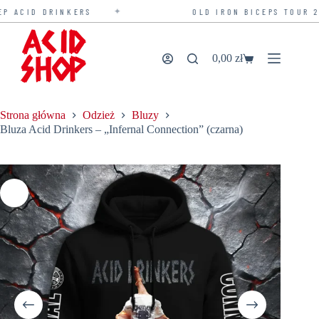
✦
ACID DRINKERS
OLD IRON BICEPS TOUR 202
Przejdź
do
treści
0,00
zł
Koszyk
Strona główna
Odzież
Bluzy
Bluza Acid Drinkers – „Infernal Connection” (czarna)