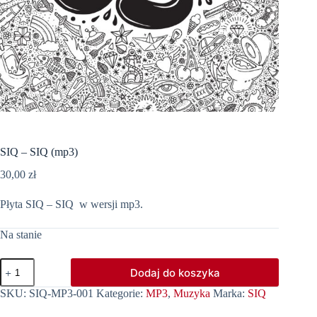
SIQ – SIQ (mp3)
30,00
zł
Płyta SIQ – SIQ w wersji mp3.
Na stanie
ilość
Dodaj do koszyka
SIQ
-
SKU:
SIQ-MP3-001
Kategorie:
MP3
,
Muzyka
Marka:
SIQ
SIQ
(mp3)