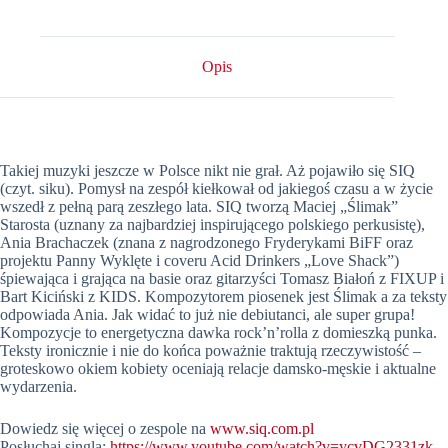
Opis
Takiej muzyki jeszcze w Polsce nikt nie grał. Aż pojawiło się SIQ
(czyt. siku). Pomysł na zespół kiełkował od jakiegoś czasu a w życie
wszedł z pełną parą zeszłego lata. SIQ tworzą Maciej „Ślimak”
Starosta (uznany za najbardziej inspirującego polskiego perkusistę),
Ania Brachaczek (znana z nagrodzonego Fryderykami BiFF oraz
projektu Panny Wyklęte i coveru Acid Drinkers „Love Shack”)
śpiewająca i grająca na basie oraz gitarzyści Tomasz Białoń z FIXUP i
Bart Kiciński z KIDS. Kompozytorem piosenek jest Ślimak a za teksty
odpowiada Ania. Jak widać to już nie debiutanci, ale super grupa!
Kompozycje to energetyczna dawka rock’n’rolla z domieszką punka.
Teksty ironicznie i nie do końca poważnie traktują rzeczywistość –
groteskowo okiem kobiety oceniają relacje damsko-męskie i aktualne
wydarzenia.
Dowiedz się więcej o zespole na
www.siq.com.pl
Posłuchaj singla:
https://www.youtube.com/watch?v=ycvDG2331zk