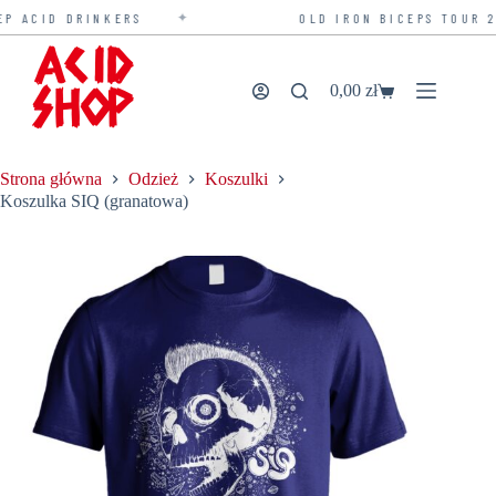
✦
P ACID DRINKERS
OLD IRON BICEPS TOUR 20
Przejdź
do
treści
0,00
zł
Koszyk
Strona główna
Odzież
Koszulki
Koszulka SIQ (granatowa)