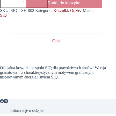
Dodaj do koszyka
Koszulka
SIQ
SKU:
SIQ-TSH-002
Kategorie:
Koszulki
,
Odzież
Marka:
(granatowa)
SIQ
Opis
Oficjalna koszulka zespołu SIQ dla prawdziwych fanów! Wersja
granatowa – z charakterystycznym motywem graficznym
inspirowanym energią i stylem SIQ.
Infomracje o sklepie
Regulamin