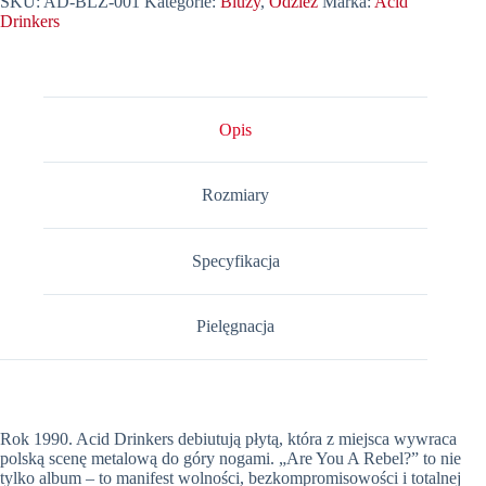
SKU:
AD-BLZ-001
Kategorie:
Bluzy
,
Odzież
Marka:
Acid
Acid
Drinkers
Drinkers
-
„Are
You
A
Rebel?”
Opis
(czarna)
Rozmiary
Specyfikacja
Pielęgnacja
Rok 1990. Acid Drinkers debiutują płytą, która z miejsca wywraca
polską scenę metalową do góry nogami. „Are You A Rebel?” to nie
tylko album – to manifest wolności, bezkompromisowości i totalnej