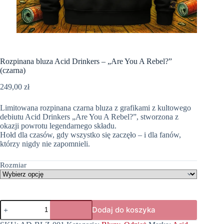
Rozpinana bluza Acid Drinkers – „Are You A Rebel?”
(czarna)
249,00
zł
Limitowana rozpinana czarna bluza z grafikami z kultowego
debiutu Acid Drinkers „Are You A Rebel?”, stworzona z
okazji powrotu legendarnego składu.
Hołd dla czasów, gdy wszystko się zaczęło – i dla fanów,
którzy nigdy nie zapomnieli.
Rozmiar
ilość
Dodaj do koszyka
Rozpinana
bluza