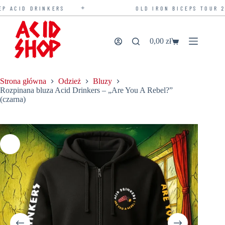
✦
ACID DRINKERS
OLD IRON BICEPS TOUR 2026
Przejdź
do
treści
0,00
zł
Koszyk
Strona główna
Odzież
Bluzy
Rozpinana bluza Acid Drinkers – „Are You A Rebel?”
(czarna)