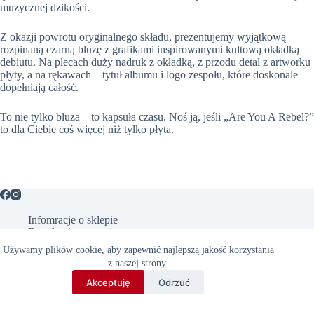
muzycznej dzikości.
Z okazji powrotu oryginalnego składu, prezentujemy wyjątkową
rozpinaną czarną bluzę z grafikami inspirowanymi kultową okładką
debiutu. Na plecach duży nadruk z okładką, z przodu detal z artworku
płyty, a na rękawach – tytuł albumu i logo zespołu, które doskonale
dopełniają całość.
To nie tylko bluza – to kapsuła czasu. Noś ją, jeśli „Are You A Rebel?”
to dla Ciebie coś więcej niż tylko płyta.
Infomracje o sklepie
Regulamin
Polityka prywatności
Używamy plików cookie, aby zapewnić najlepszą jakość korzystania
z naszej strony.
O Acid Shop
Akceptuję
Odrzuć
Oficjalny sklep Acid Drinkers – muzyka, gadżety i limitowane kolekcje.
Dołącz do społeczności fanów i bądź na bieżąco z koncertami oraz
premierami!