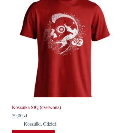
można
wybrać
na
stronie
produktu
Koszulka SIQ (czerwona)
79,00
zł
Koszulki
,
Odzież
Ten