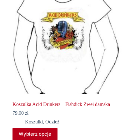
na
stronie
produktu
Koszulka Acid Drinkers – Fishdick Zwei damska
79,00
zł
Koszulki
,
Odzież
Ten
Wybierz opcje
produkt