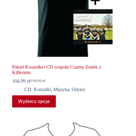
Pakiet Koszulka+CD zespołu Czarny Ziutek z
KiIlerami
104,99
zł
114,99
zł
Pierwotna
Aktualna
cena
cena
CD
,
Koszulki
,
Muzyka
,
Odzież
wynosiła:
wynosi:
Ten
114,99 zł.
104,99 zł.
Wybierz opcje
produkt
ma
wiele
wariantów.
Opcje
można
wybrać