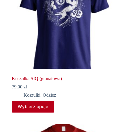
Koszulka SIQ (granatowa)
79,00
zł
Koszulki
,
Odzież
Ten
Wybierz opcje
produkt
ma
wiele
wariantów.
Opcje