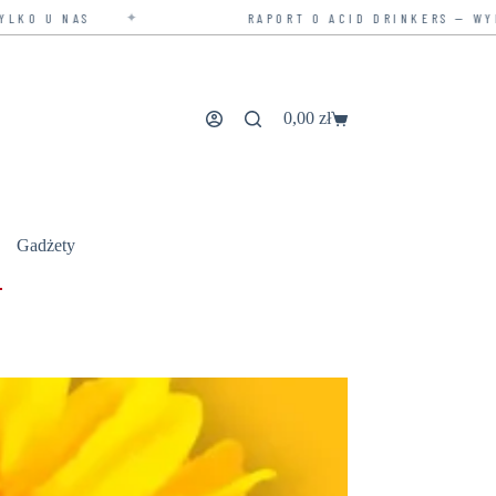
RAPORT O ACID DRINKERS — WYDANIE ROZSZERZONE
0,00
zł
Koszyk
Gadżety