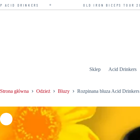
✦
OLD IRON BICEPS TOUR 2026 — BILETY W SPRZE
Przejdź
do
treści
Sklep
Acid Drinkers
Strona główna
Odzież
Bluzy
Rozpinana bluza Acid Drinkers