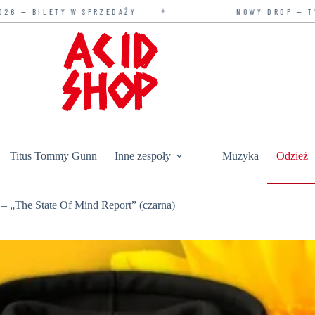
✦
✦
DAŻY
NOWY DROP — TYLKO U NAS
Titus Tommy Gunn
Inne zespoły
Muzyka
Odzież
 – „The State Of Mind Report” (czarna)