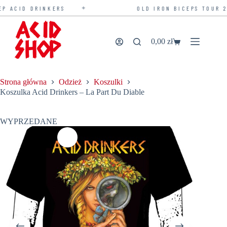
✦
ACID DRINKERS
OLD IRON BICEPS TOUR 202
Przejdź
do
treści
0,00
zł
Koszyk
Strona główna
Odzież
Koszulki
Koszulka Acid Drinkers – La Part Du Diable
WYPRZEDANE