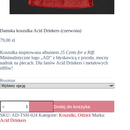
Damska koszulka Acid Drinkers (czerwona)
79,00
zł
Koszulka inspirowana albumem
25 Cents for a Riff
.
Minimalistyczne logo „AD” z błyskawicą z przodu, mocny
nadruk na plecach. Dla fanów Acid Drinkers i metalowych
riffów!
Rozmiar
ilość
Dodaj do koszyka
Damska
koszulka
SKU:
AD-TSH-024
Kategorie:
Koszulki
,
Odzież
Marka:
Acid
Acid Drinkers
Drinkers
(czerwona)