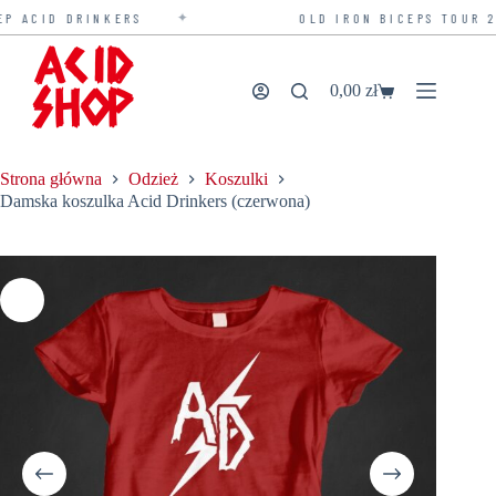
✦
ACID DRINKERS
OLD IRON BICEPS TOUR 202
Przejdź
do
treści
0,00
zł
Koszyk
Strona główna
Odzież
Koszulki
Damska koszulka Acid Drinkers (czerwona)