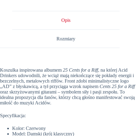
Opis
Rozmiary
Koszulka inspirowana albumem
25 Cents for a Riff
, na której Acid
Drinkers udowodnili, że wciąż mają niekończące się pokłady energii i
bezczelnych, metalowych riffów. Front zdobi minimalistyczne logo
„AD” z błyskawicą, a tył przyciąga wzrok napisem
Cents 25 for a Riff
oraz skrzyżowanymi gitarami – symbolem siły i pasji zespołu. To
idealna propozycja dla fanów, którzy chcą głośno manifestować swoją
miłość do muzyki Acidów.
Specyfikacja:
Kolor: Czerwony
Model: Damski (krój klasyczny)