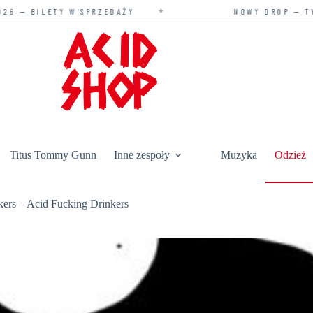
✦
 W SPRZEDAŻY
NOWY DROP — TYLKO U NAS
Titus Tommy Gunn
Inne zespoły
Muzyka
Odzież
ers – Acid Fucking Drinkers