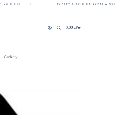
✦
RAPORT O ACID DRINKERS — WYDANIE ROZSZ
0,00
zł
Koszyk
Gadżety