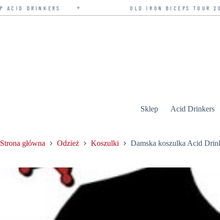
✦
KERS
OLD IRON BICEPS TOUR 2026 — BILETY
Przejdź
do
treści
Sklep
Acid Drinkers
Strona główna
Odzież
Koszulki
Damska koszulka Acid Drink