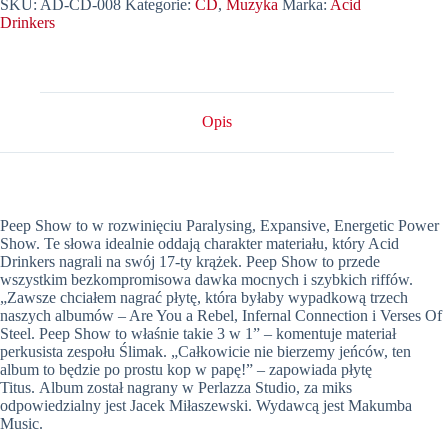
SKU:
AD-CD-008
Kategorie:
CD
,
Muzyka
Marka:
Acid
-
Drinkers
Peep
Show
Opis
Peep Show to w rozwinięciu Paralysing, Expansive, Energetic Power
Show. Te słowa idealnie oddają charakter materiału, który Acid
Drinkers nagrali na swój 17-ty krążek. Peep Show to przede
wszystkim bezkompromisowa dawka mocnych i szybkich riffów.
„Zawsze chciałem nagrać płytę, która byłaby wypadkową trzech
naszych albumów – Are You a Rebel, Infernal Connection i Verses Of
Steel. Peep Show to właśnie takie 3 w 1” – komentuje materiał
perkusista zespołu Ślimak. „Całkowicie nie bierzemy jeńców, ten
album to będzie po prostu kop w papę!” – zapowiada płytę
Titus. Album został nagrany w Perlazza Studio, za miks
odpowiedzialny jest Jacek Miłaszewski. Wydawcą jest Makumba
Music.