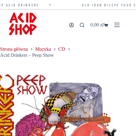
✦
 ACID DRINKERS
OLD IRON BICEPS TOUR 20
Przejdź
do
treści
0,00
zł
Koszyk
Strona główna
Muzyka
CD
Acid Drinkers – Peep Show