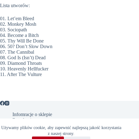
Lista utworów:
01. Let’em Bleed
02. Monkey Mosh
03. Sociopath
04. Become a Bitch
05. Thy Will Be Done
06. 50? Don’t Slow Down
07. The Cannibal
08. God Is (Isn’t) Dead
09. Diamond Throats
10. Heavenly Hellfucker
11. After The Vulture
Infomracje o sklepie
Regulamin
Polityka prywatności
Używamy plików cookie, aby zapewnić najlepszą jakość korzystania
z naszej strony.
O Acid Shop