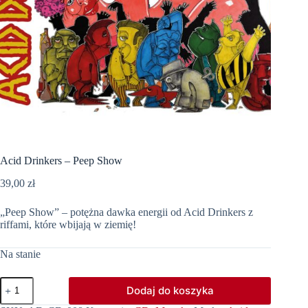
Acid Drinkers – Peep Show
39,00
zł
„Peep Show” – potężna dawka energii od Acid Drinkers z
riffami, które wbijają w ziemię!
Na stanie
ilość
Dodaj do koszyka
Acid
Drinkers