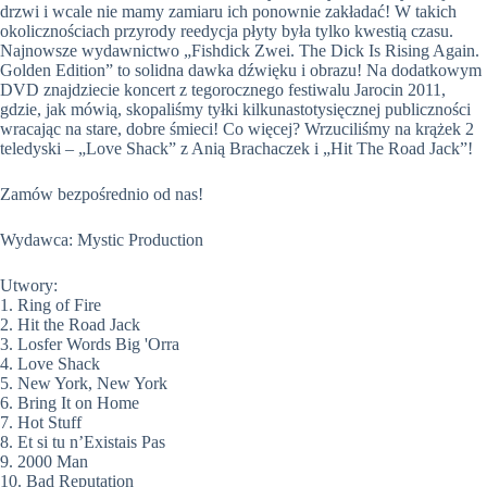
drzwi i wcale nie mamy zamiaru ich ponownie zakładać! W takich
okolicznościach przyrody reedycja płyty była tylko kwestią czasu.
Najnowsze wydawnictwo „Fishdick Zwei. The Dick Is Rising Again.
Golden Edition” to solidna dawka dźwięku i obrazu! Na dodatkowym
DVD znajdziecie koncert z tegorocznego festiwalu Jarocin 2011,
gdzie, jak mówią, skopaliśmy tyłki kilkunastotysięcznej publiczności
wracając na stare, dobre śmieci! Co więcej? Wrzuciliśmy na krążek 2
teledyski – „Love Shack” z Anią Brachaczek i „Hit The Road Jack”!
Zamów bezpośrednio od nas!
Wydawca: Mystic Production
Utwory:
1. Ring of Fire
2. Hit the Road Jack
3. Losfer Words Big 'Orra
4. Love Shack
5. New York, New York
6. Bring It on Home
7. Hot Stuff
8. Et si tu n’Existais Pas
9. 2000 Man
10. Bad Reputation