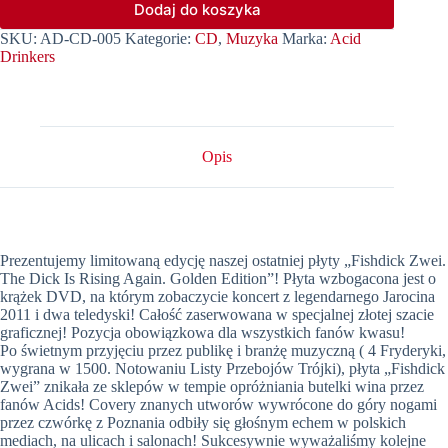
Dodaj do koszyka
SKU:
AD-CD-005
Kategorie:
CD
,
Muzyka
Marka:
Acid
Drinkers
Opis
Prezentujemy limitowaną edycję naszej ostatniej płyty „Fishdick Zwei.
The Dick Is Rising Again. Golden Edition”! Płyta wzbogacona jest o
krążek DVD, na którym zobaczycie koncert z legendarnego Jarocina
2011 i dwa teledyski! Całość zaserwowana w specjalnej złotej szacie
graficznej! Pozycja obowiązkowa dla wszystkich fanów kwasu!
Po świetnym przyjęciu przez publikę i branżę muzyczną ( 4 Fryderyki,
wygrana w 1500. Notowaniu Listy Przebojów Trójki), płyta „Fishdick
Zwei” znikała ze sklepów w tempie opróżniania butelki wina przez
fanów Acids! Covery znanych utworów wywrócone do góry nogami
przez czwórkę z Poznania odbiły się głośnym echem w polskich
mediach, na ulicach i salonach! Sukcesywnie wyważaliśmy kolejne