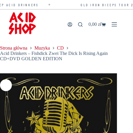
✦
 ACID DRINKERS
OLD IRON BICEPS TOUR 20
Przejdź
do
treści
0,00
zł
Koszyk
Strona główna
Muzyka
CD
Acid Drinkers – Fishdick Zwei The Dick Is Rising Again
CD+DVD GOLDEN EDITION