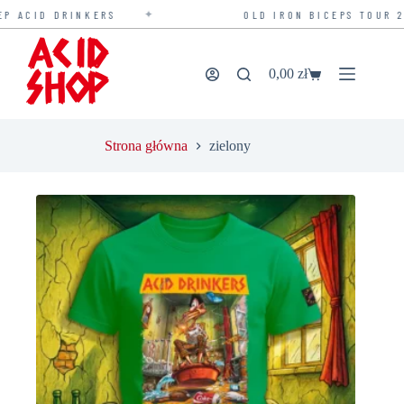
✦
 ACID DRINKERS
OLD IRON BICEPS TOUR 202
Przejdź
do
treści
0,00
zł
Koszyk
Strona główna
zielony