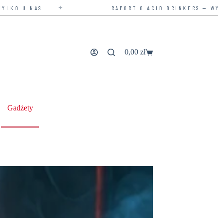
✦
RAPORT O ACID DRINKERS — WYDANIE ROZSZERZONE
0,00
zł
Koszyk
Gadżety