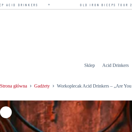
OLD IRON BICEPS TOUR 2026 — BILETY W SPRZEDAŻY
Przejdź
do
treści
Sklep
Acid Drinkers
Strona główna
Gadżety
Workoplecak Acid Drinkers – „Are You