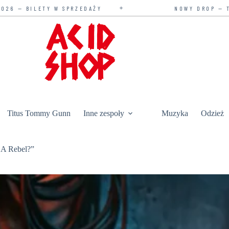
✦
✦
NOWY DROP — TYLKO U NAS
Titus Tommy Gunn
Inne zespoły
Muzyka
Odzież
 A Rebel?”