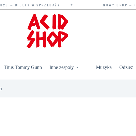
✦
26 — BILETY W SPRZEDAŻY
NOWY DROP — TY
Titus Tommy Gunn
Inne zespoły
Muzyka
Odzież
a