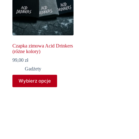
Czapka zimowa Acid Drinkers
(różne kolory)
99,00
zł
Gadżety
Ten
Wybierz opcje
produkt
ma
wiele
wariantów.
Opcje
można
wybrać
na
stronie
produktu