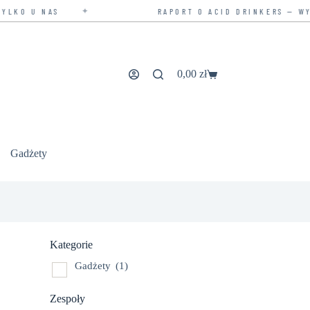
✦
LKO U NAS
RAPORT O ACID DRINKERS — WYD
0,00
zł
Koszyk
Gadżety
Kategorie
Gadżety
(1)
Zespoły