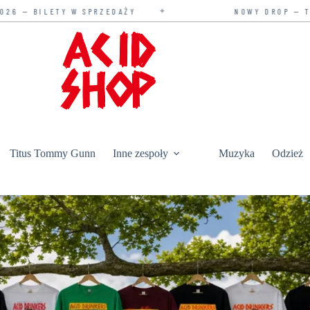
✦
 W SPRZEDAŻY
NOWY DROP — TYLKO U NAS
Titus Tommy Gunn
Inne zespoły
Muzyka
Odzież