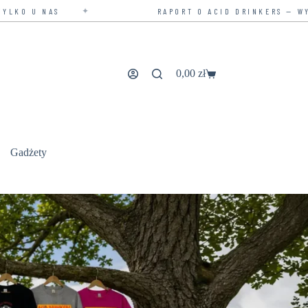
✦
RAPORT O ACID DRINKERS — WYDANIE ROZSZ
0,00
zł
Koszyk
Gadżety