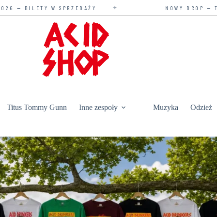
✦
 W SPRZEDAŻY
NOWY DROP — TYLKO U NAS
Titus Tommy Gunn
Inne zespoły
Muzyka
Odzież