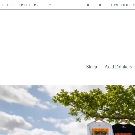
✦
KERS
OLD IRON BICEPS TOUR 2026 — BILETY
Przejdź
do
treści
Sklep
Acid Drinkers